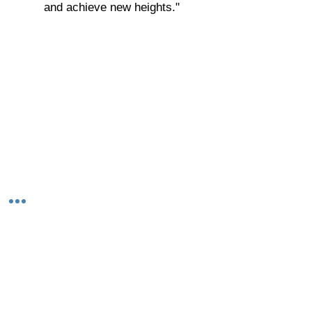
and achieve new heights."
© 2023-26 by Acharya Deepak Gruvir |
VastuVida.
About Us
|
Terms and Conditions
|
Refund
INR (₹)
Policy
|
Privacy Policy
|
Contact Us
© कॉपीराइट