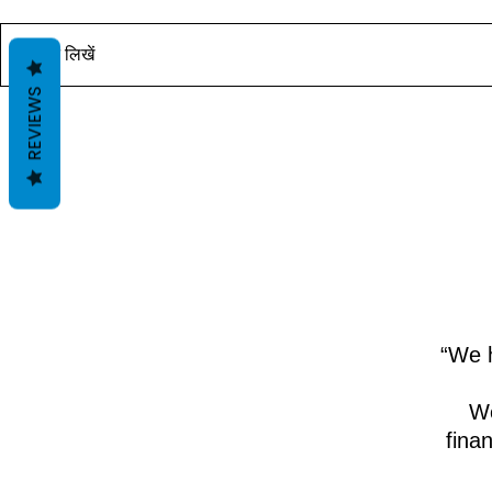
यह पोस्ट जल्द ही उपलब्ध होगी। आचार्य
यह पोस्ट जल्द ही
दीपक ग्रुवीर द्वारा वास्तु ज्ञान के साथ।
दीपक ग्रुवीर द्वार
कोमेन्ट लिखें
REVIEWS
“We h
We
fina