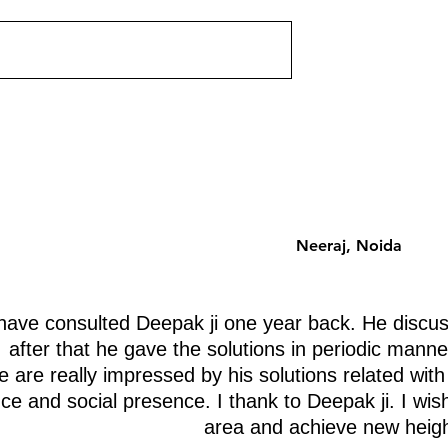
 उपलब्ध होगी। आचार्य
यह पोस्ट जल्द ही उपलब्ध होगी। आचार्य
ा वास्तु ज्ञान के साथ।
दीपक ग्रुवीर द्वारा वास्तु ज्ञान के साथ।
Neeraj, Noida
ave consulted Deepak ji one year back. He discus
after that he gave the solutions in periodic manne
 are really impressed by his solutions related with
nce and social presence. I thank to Deepak ji. I wis
area and achieve new heigh