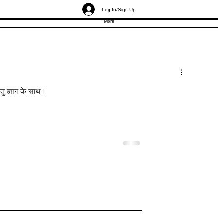
Log In/Sign Up
More
्तु ज्ञान के साथ।
स्तु: जीत दिलाने वाले
मॉल की दुकानें वास्तु: ज़्यादा ग्राहको
 के रहस्य
बावजूद मॉल शॉप्स क्यों पिछड़ती हैं?