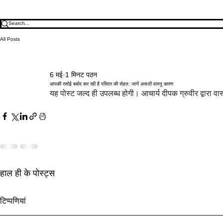
All Posts
6 मई
1 मिनट पठन
आपकी रसोई बर्बाद कर रही है परिवार की सेहत: जानें असली वास्तु कारण
यह पोस्ट जल्द ही उपलब्ध होगी। आचार्य दीपक ग्रुवीर द्वारा वास
हाल ही के पोस्ट्स
अक्षय तृतीया 2027 वास्तु: सबसे शुभ
सरकारी टेंडर वा
टिप्पणियां
दिन से पहले धन ज़ोन सक्रिय करें
प्रवेश और ज़ोन