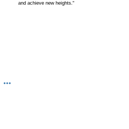
and achieve new heights."
© 2023-26 by Acharya Deepak Gruvir |
VastuVida.
About Us
|
Terms and Conditions
|
Refund
INR (₹)
Policy
|
Privacy Policy
|
Contact Us
© कॉपीराइट