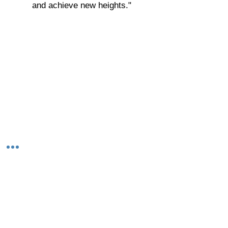
and achieve new heights."
© 2023-26 by Acharya Deepak Gruvir |
VastuVida.
About Us
|
Terms and Conditions
|
Refund
INR (₹)
Policy
|
Privacy Policy
|
Contact Us
© कॉपीराइट