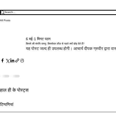
All Posts
6 मई
1 मिनट पठन
किराये की संपत्ति वास्तु: किरायेदार लीज़ से पहले क्यों छोड़ देते हैं?
यह पोस्ट जल्द ही उपलब्ध होगी। आचार्य दीपक ग्रुवीर द्वारा वास
हाल ही के पोस्ट्स
अक्षय तृतीया 2027 वास्तु: सबसे शुभ
सरकारी टेंडर वा
टिप्पणियां
दिन से पहले धन ज़ोन सक्रिय करें
प्रवेश और ज़ोन