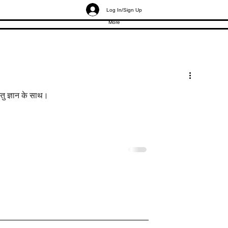
Log In/Sign Up
More
्तु ज्ञान के साथ।
स्तु: जीत दिलाने वाले
मॉल की दुकानें वास्तु: ज़्यादा ग्राहको
 के रहस्य
बावजूद मॉल शॉप्स क्यों पिछड़ती हैं?