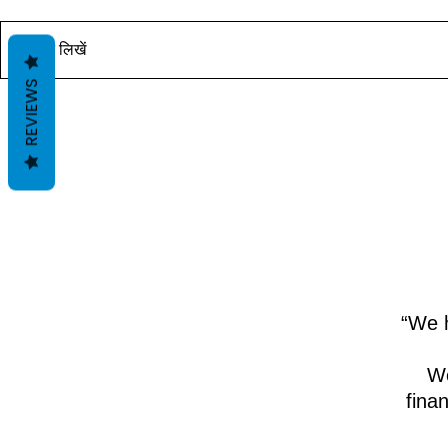
यह पोस्ट जल्द ही उपलब्ध होगी। आचार्य
यह पोस्ट जल्द ही
दीपक ग्रुवीर द्वारा वास्तु ज्ञान के साथ।
दीपक ग्रुवीर द्वार
कोमेन्ट लिखें
REVIEWS
“We h
We
fina