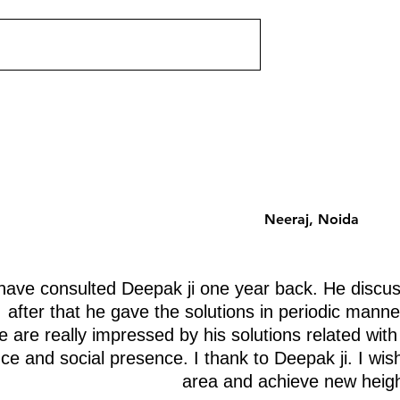
 उपलब्ध होगी। आचार्य
यह पोस्ट जल्द ही उपलब्ध होगी। आचार्य
ा वास्तु ज्ञान के साथ।
दीपक ग्रुवीर द्वारा वास्तु ज्ञान के साथ।
Neeraj, Noida
ave consulted Deepak ji one year back. He discus
after that he gave the solutions in periodic manne
 are really impressed by his solutions related with
nce and social presence. I thank to Deepak ji. I wis
area and achieve new heigh