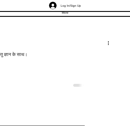
Log In/Sign Up
More
्तु ज्ञान के साथ।
स्तु: जीत दिलाने वाले
मॉल की दुकानें वास्तु: ज़्यादा ग्राहको
 के रहस्य
बावजूद मॉल शॉप्स क्यों पिछड़ती हैं?