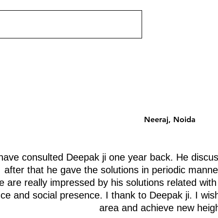
 उपलब्ध होगी। आचार्य
यह पोस्ट जल्द ही उपलब्ध होगी। आचार्य
ा वास्तु ज्ञान के साथ।
दीपक ग्रुवीर द्वारा वास्तु ज्ञान के साथ।
Neeraj, Noida
ave consulted Deepak ji one year back. He discus
after that he gave the solutions in periodic manne
 are really impressed by his solutions related with
nce and social presence. I thank to Deepak ji. I wis
area and achieve new heigh