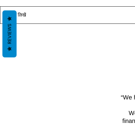
यह पोस्ट जल्द ही उपलब्ध होगी। आचार्य
यह पोस्ट जल्द ही
दीपक ग्रुवीर द्वारा वास्तु ज्ञान के साथ।
दीपक ग्रुवीर द्वार
कोमेन्ट लिखें
REVIEWS
“We h
We
fina