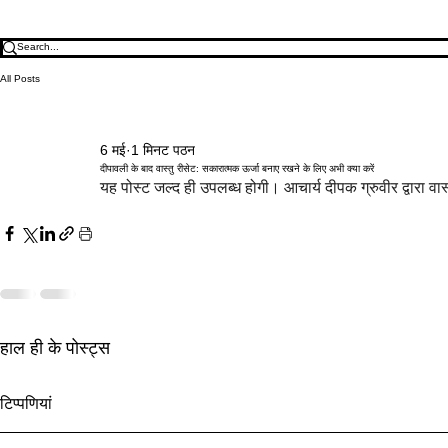
All Posts
6 मई
1 मिनट पठन
दीपावली के बाद वास्तु रीसेट: सकारात्मक ऊर्जा बनाए रखने के लिए अभी क्या करें
यह पोस्ट जल्द ही उपलब्ध होगी। आचार्य दीपक ग्रुवीर द्वारा वास
हाल ही के पोस्ट्स
अक्षय तृतीया 2027 वास्तु: सबसे शुभ
सरकारी टेंडर वा
टिप्पणियां
दिन से पहले धन ज़ोन सक्रिय करें
प्रवेश और ज़ोन