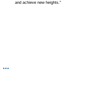
and achieve new heights."
© 2023-26 by Acharya Deepak Gruvir |
VastuVida.
About Us
|
Terms and Conditions
|
Refund
INR (₹)
Policy
|
Privacy Policy
|
Contact Us
© कॉपीराइट