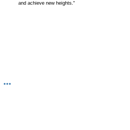
and achieve new heights."
© 2023-26 by Acharya Deepak Gruvir |
VastuVida.
About Us
|
Terms and Conditions
|
Refund
INR (₹)
Policy
|
Privacy Policy
|
Contact Us
© कॉपीराइट