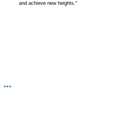
and achieve new heights."
© 2023-26 by Acharya Deepak Gruvir |
VastuVida.
About Us
|
Terms and Conditions
|
Refund
INR (₹)
Policy
|
Privacy Policy
|
Contact Us
© कॉपीराइट