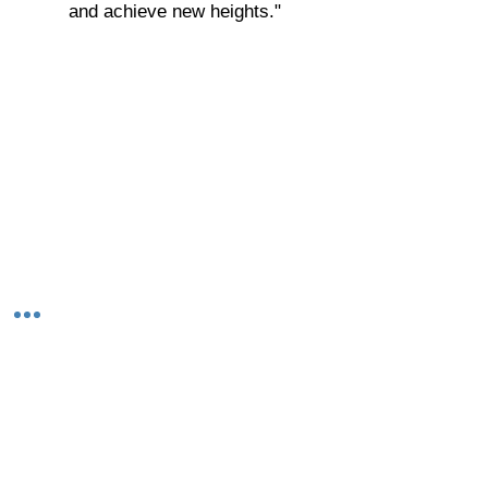
and achieve new heights."
© 2023-26 by Acharya Deepak Gruvir |
VastuVida.
About Us
|
Terms and Conditions
|
Refund
INR (₹)
Policy
|
Privacy Policy
|
Contact Us
© कॉपीराइट