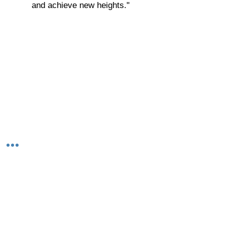
and achieve new heights."
© 2023-26 by Acharya Deepak Gruvir |
VastuVida.
About Us
|
Terms and Conditions
|
Refund
INR (₹)
Policy
|
Privacy Policy
|
Contact Us
© कॉपीराइट