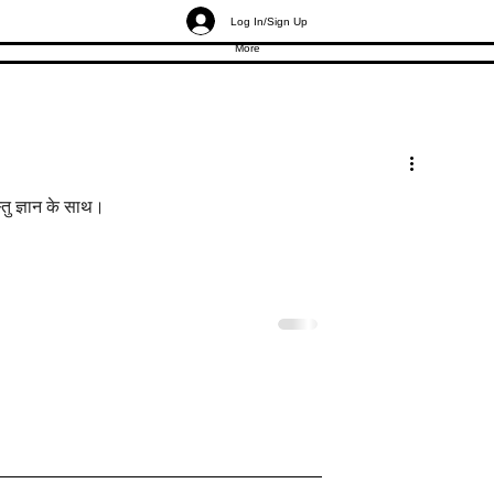
Log In/Sign Up
More
्तु ज्ञान के साथ।
स्तु: जीत दिलाने वाले
मॉल की दुकानें वास्तु: ज़्यादा ग्राहको
 के रहस्य
बावजूद मॉल शॉप्स क्यों पिछड़ती हैं?