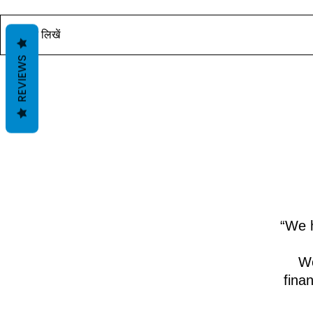
यह पोस्ट जल्द ही उपलब्ध होगी। आचार्य
यह पोस्ट जल्द ही
दीपक ग्रुवीर द्वारा वास्तु ज्ञान के साथ।
दीपक ग्रुवीर द्वार
कोमेन्ट लिखें
REVIEWS
“We h
We
fina