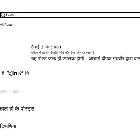
All Posts
6 मई
1 मिनट पठन
परिवार में बार-बार बीमारी? नॉर्थ नॉर्थ ईस्ट ज़ोन पर ध्यान दें
यह पोस्ट जल्द ही उपलब्ध होगी। आचार्य दीपक ग्रुवीर द्वारा वास
हाल ही के पोस्ट्स
अक्षय तृतीया 2027 वास्तु: सबसे शुभ
सरकारी टेंडर वा
टिप्पणियां
दिन से पहले धन ज़ोन सक्रिय करें
प्रवेश और ज़ोन