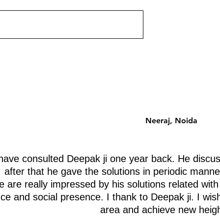
 उपलब्ध होगी। आचार्य
यह पोस्ट जल्द ही उपलब्ध होगी। आचार्य
ा वास्तु ज्ञान के साथ।
दीपक ग्रुवीर द्वारा वास्तु ज्ञान के साथ।
Neeraj, Noida
ave consulted Deepak ji one year back. He discus
after that he gave the solutions in periodic manne
 are really impressed by his solutions related with
nce and social presence. I thank to Deepak ji. I wis
area and achieve new heigh