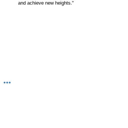
and achieve new heights."
© 2023-26 by Acharya Deepak Gruvir |
VastuVida.
About Us
|
Terms and Conditions
|
Refund
INR (₹)
Policy
|
Privacy Policy
|
Contact Us
© कॉपीराइट