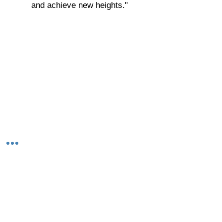
and achieve new heights."
© 2023-26 by Acharya Deepak Gruvir |
VastuVida.
About Us
|
Terms and Conditions
|
Refund
INR (₹)
Policy
|
Privacy Policy
|
Contact Us
© कॉपीराइट