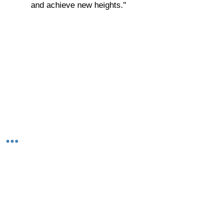
and achieve new heights."
© 2023-26 by Acharya Deepak Gruvir |
VastuVida.
About Us
|
Terms and Conditions
|
Refund
INR (₹)
Policy
|
Privacy Policy
|
Contact Us
© कॉपीराइट