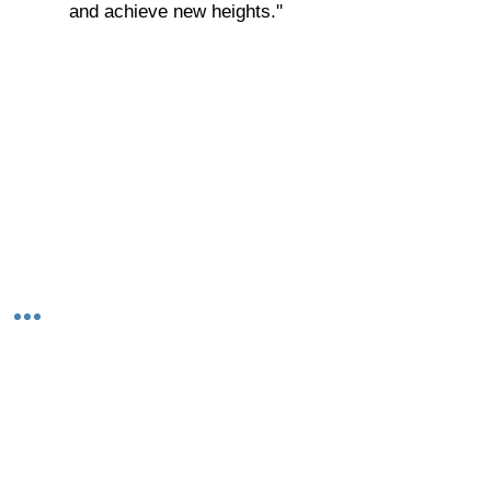
and achieve new heights."
© 2023-26 by Acharya Deepak Gruvir |
VastuVida.
About Us
|
Terms and Conditions
|
Refund
INR (₹)
Policy
|
Privacy Policy
|
Contact Us
© कॉपीराइट