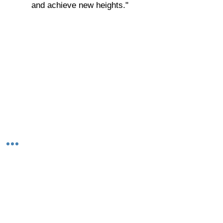
and achieve new heights."
© 2023-26 by Acharya Deepak Gruvir |
VastuVida.
About Us
|
Terms and Conditions
|
Refund
INR (₹)
Policy
|
Privacy Policy
|
Contact Us
© कॉपीराइट