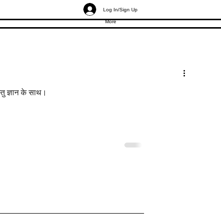
Log In/Sign Up
More
्तु ज्ञान के साथ।
स्तु: जीत दिलाने वाले
मॉल की दुकानें वास्तु: ज़्यादा ग्राहको
 के रहस्य
बावजूद मॉल शॉप्स क्यों पिछड़ती हैं?