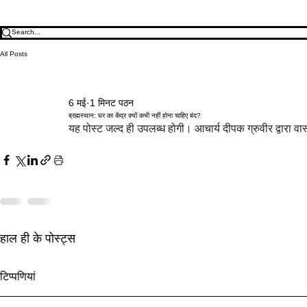
All Posts
6 मई
1 मिनट पठन
ब्रह्मस्थान: घर का केंद्र क्यों कभी नहीं होना चाहिए बंद?
यह पोस्ट जल्द ही उपलब्ध होगी। आचार्य दीपक ग्रुवीर द्वारा वास
हाल ही के पोस्ट्स
अक्षय तृतीया 2027 वास्तु: सबसे शुभ
सरकारी टेंडर वा
टिप्पणियां
दिन से पहले धन ज़ोन सक्रिय करें
प्रवेश और ज़ोन