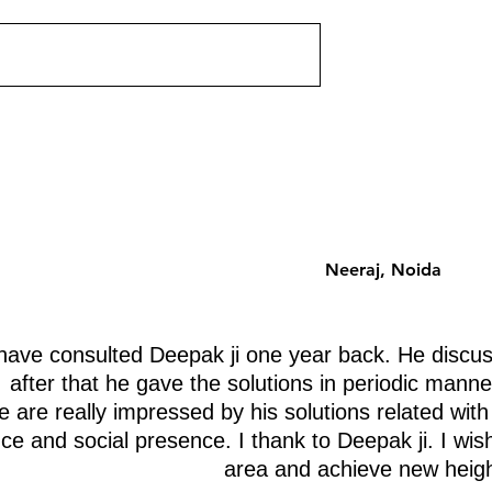
 उपलब्ध होगी। आचार्य
यह पोस्ट जल्द ही उपलब्ध होगी। आचार्य
ा वास्तु ज्ञान के साथ।
दीपक ग्रुवीर द्वारा वास्तु ज्ञान के साथ।
Neeraj, Noida
ave consulted Deepak ji one year back. He discus
after that he gave the solutions in periodic manne
 are really impressed by his solutions related with
nce and social presence. I thank to Deepak ji. I wis
area and achieve new heigh