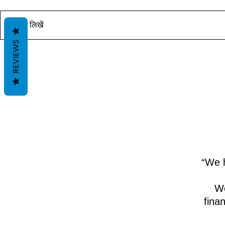
यह पोस्ट जल्द ही उपलब्ध होगी। आचार्य
यह पोस्ट जल्द ही
दीपक ग्रुवीर द्वारा वास्तु ज्ञान के साथ।
दीपक ग्रुवीर द्वार
कोमेन्ट लिखें
REVIEWS
“We h
We
fina