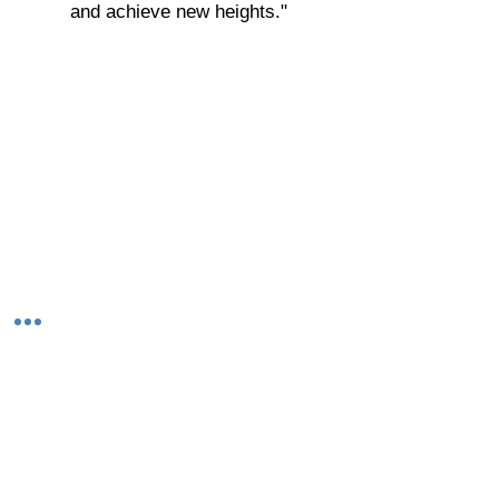
and achieve new heights."
© 2023-26 by Acharya Deepak Gruvir |
VastuVida.
About Us
|
Terms and Conditions
|
Refund
INR (₹)
Policy
|
Privacy Policy
|
Contact Us
© कॉपीराइट