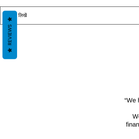
यह पोस्ट जल्द ही उपलब्ध होगी। आचार्य
यह पोस्ट जल्द ही
दीपक ग्रुवीर द्वारा वास्तु ज्ञान के साथ।
दीपक ग्रुवीर द्वार
कोमेन्ट लिखें
REVIEWS
“We h
We
fina