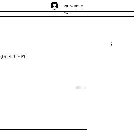
Log In/Sign Up
More
्तु ज्ञान के साथ।
स्तु: जीत दिलाने वाले
मॉल की दुकानें वास्तु: ज़्यादा ग्राहको
 के रहस्य
बावजूद मॉल शॉप्स क्यों पिछड़ती हैं?