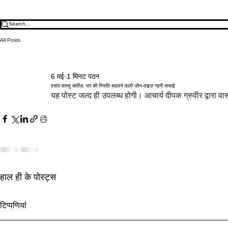
All Posts
6 मई
1 मिनट पठन
वसंत वास्तु क्लींज़: घर की नियति बदलने वाली ज़ोन-वाइज़ गहरी सफाई
यह पोस्ट जल्द ही उपलब्ध होगी। आचार्य दीपक ग्रुवीर द्वारा वास
हाल ही के पोस्ट्स
अक्षय तृतीया 2027 वास्तु: सबसे शुभ
सरकारी टेंडर वा
टिप्पणियां
दिन से पहले धन ज़ोन सक्रिय करें
प्रवेश और ज़ोन