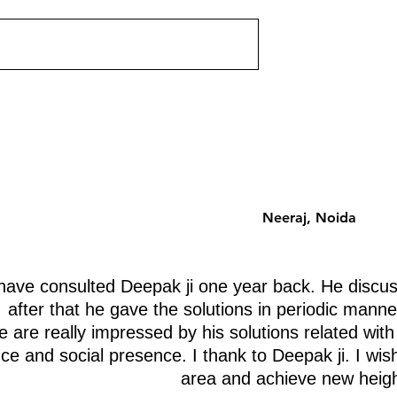
 उपलब्ध होगी। आचार्य
यह पोस्ट जल्द ही उपलब्ध होगी। आचार्य
ा वास्तु ज्ञान के साथ।
दीपक ग्रुवीर द्वारा वास्तु ज्ञान के साथ।
Neeraj, Noida
ave consulted Deepak ji one year back. He discus
after that he gave the solutions in periodic manne
 are really impressed by his solutions related with
nce and social presence. I thank to Deepak ji. I wis
area and achieve new heigh