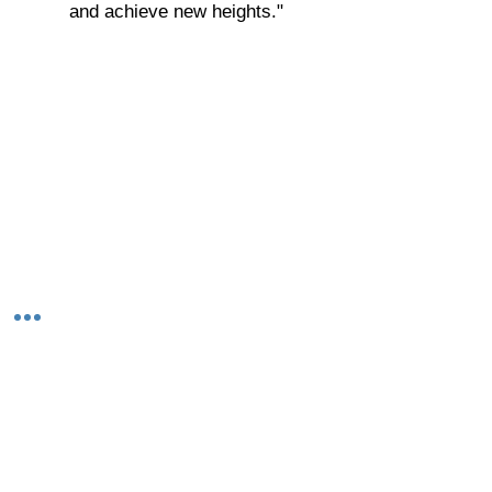
and achieve new heights."
© 2023-26 by Acharya Deepak Gruvir |
VastuVida.
About Us
|
Terms and Conditions
|
Refund
INR (₹)
Policy
|
Privacy Policy
|
Contact Us
© कॉपीराइट