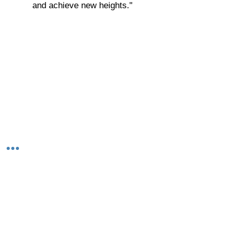
and achieve new heights."
© 2023-26 by Acharya Deepak Gruvir |
VastuVida.
About Us
|
Terms and Conditions
|
Refund
INR (₹)
Policy
|
Privacy Policy
|
Contact Us
© कॉपीराइट