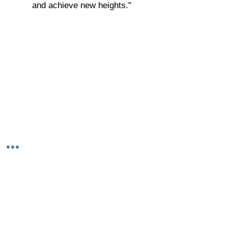
and achieve new heights."
© 2023-26 by Acharya Deepak Gruvir |
VastuVida.
About Us
|
Terms and Conditions
|
Refund
INR (₹)
Policy
|
Privacy Policy
|
Contact Us
© कॉपीराइट