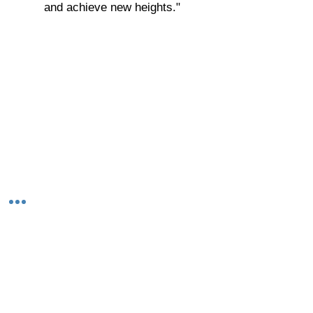
and achieve new heights."
© 2023-26 by Acharya Deepak Gruvir |
VastuVida.
About Us
|
Terms and Conditions
|
Refund
INR (₹)
Policy
|
Privacy Policy
|
Contact Us
© कॉपीराइट