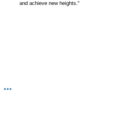
and achieve new heights."
© 2023-26 by Acharya Deepak Gruvir |
VastuVida.
About Us
|
Terms and Conditions
|
Refund
INR (₹)
Policy
|
Privacy Policy
|
Contact Us
© कॉपीराइट