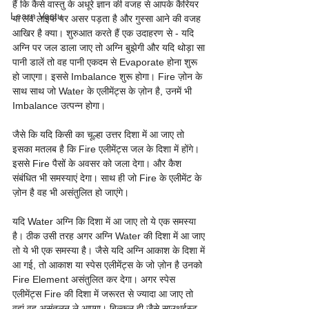
हैं कि कैसे वास्तु के अधूरे ज्ञान की वजह से आपके कैरियर 
Learn Vastu
या लव लाइफ पर असर पड़ता है और गुस्सा आने की वजह 
आखिर है क्या। शुरुआत करते हैं एक उदाहरण से - यदि 
अग्नि पर जल डाला जाए तो अग्नि बुझेगी और यदि थोड़ा सा 
पानी डालें तो वह पानी एकदम से Evaporate होना शुरू 
हो जाएगा। इससे Imbalance शुरू होगा। Fire ज़ोन के 
साथ साथ जो Water के एलीमेंट्स के ज़ोन है, उनमें भी 
Imbalance उत्पन्न होगा।
जैसे कि यदि किसी का चूल्हा उत्तर दिशा में आ जाए तो 
इसका मतलब है कि Fire एलीमेंट्स जल के दिशा में होंगे। 
इससे Fire पैसों के अवसर को जला देगा। और कैश 
संबंधित भी समस्याएं देगा। साथ ही जो Fire के एलीमेंट के 
ज़ोन है वह भी असंतुलित हो जाएंगे।
यदि Water अग्नि कि दिशा में आ जाए तो ये एक समस्या 
है। ठीक उसी तरह अगर अग्नि Water की दिशा में आ जाए 
तो ये भी एक समस्या है। जैसे यदि अग्नि आकाश के दिशा में 
आ गई, तो आकाश या स्पेस एलीमेंट्स के जो ज़ोन है उनको 
Fire Element असंतुलित कर देगा। अगर स्पेस 
एलीमेंट्स Fire की दिशा में जरूरत से ज्यादा आ जाए तो 
वहां वह असंतुलन ले आएगा। बिल्कुल ही जैसे साउथईस्ट 