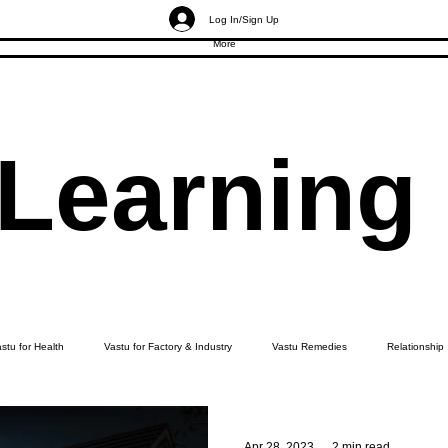
Log In/Sign Up
More
 Learning
stu for Health
Vastu for Factory & Industry
Vastu Remedies
Relationship
Apr 28, 2023
2 min read