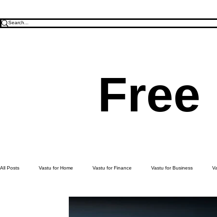
Free
All Posts
Vastu for Home
Vastu for Finance
Vastu for Business
Va
Education
Health
Learn Vastu