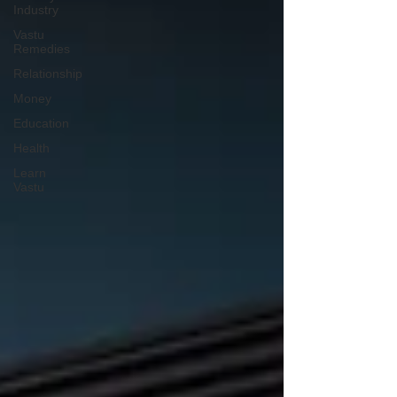
Industry
Vastu
Remedies
Relationship
Money
Education
Health
Learn
Vastu