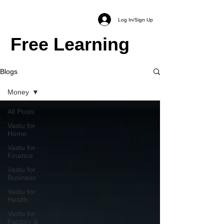
Log In/Sign Up
Free Learning
Blogs
Money
All Posts
Vastu for
Home
Vastu for
Finance
Vastu for
Business
Vastu for
Health
Vastu for
Factory &