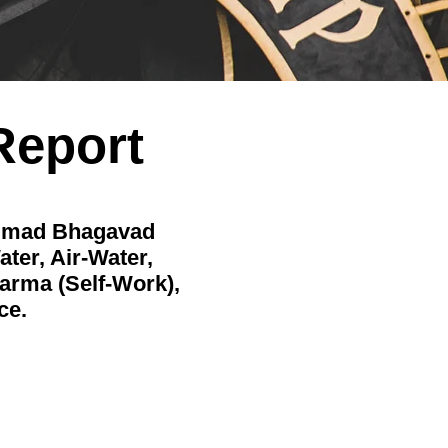
Report
hrimad Bhagavad
ater, Air-Water,
Karma (Self-Work),
ce.