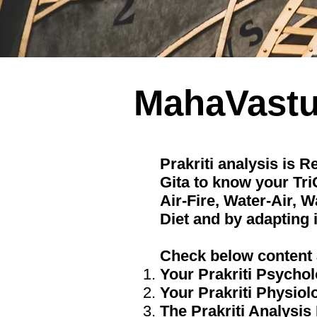
MahaVastu 
Prakriti analysis is
Gita to know your TriG
Air-Fire, Water-Air, 
Diet and by adapting i
Check below content a
Your Prakriti Psychol
Your Prakriti Physiol
The Prakriti Analysis 