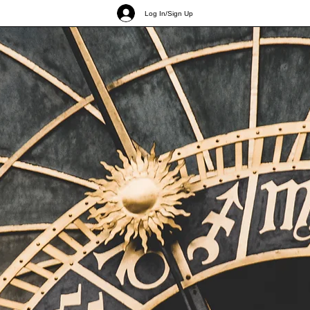
Log In/Sign Up
More