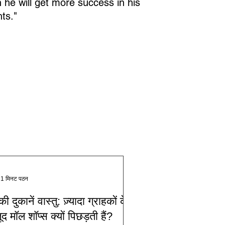
h he will get more success in his
ts."
1 मिनट पठन
ी दुकानें वास्तु: ज़्यादा ग्राहकों के
द मॉल शॉप्स क्यों पिछड़ती हैं?