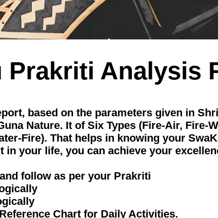
Prakriti Analysis 
 Report, based on the parameters given in S
una Nature. It of Six Types (Fire-Air, Fire-W
Water-Fire). That helps in knowing your Swa
t in your life, you can achieve your excellen
nd follow as per your Prakriti
ogically
ogically
Reference Chart for Daily Activities.