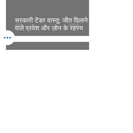
सरकारी टेंडर वास्तु: जीत दिलाने
वाले प्रवेश और ज़ोन के रहस्य
6 मई
1 मिनट पठन
मॉल की दुकानें वास्तु: ज़्यादा ग्राहकों
के बावजूद मॉल शॉप्स क्यों पिछड़ती
हैं?