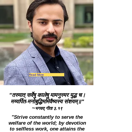
Read More
"तस्मात् सर्वेषु कालेषु मामनुस्मर युद्ध च।
मय्यर्पित-मनोबुद्धिर्मामेवैष्यस्य संशयम्॥"
~
भगवद् गीता ३.१९
"Strive constantly to serve the
welfare of the world; by devotion
to selfless work, one attains the