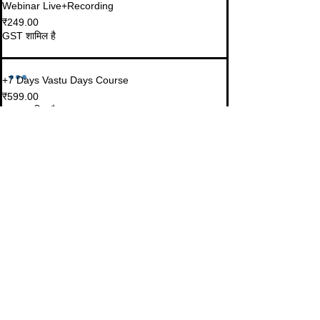
Webinar Live+Recording
₹249.00
GST शामिल है
+7 Days Vastu Days Course
₹599.00
GST शामिल है
यह इवेंट साझा करें
© 2023-26 by Acharya Deepak Gruvir |
VastuVida.
About Us
|
Terms and Conditions
|
Refund
INR (₹)
Policy
|
Privacy Policy
|
Contact Us
© कॉपीराइट