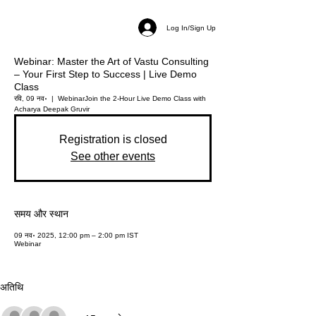
Log In/Sign Up
Webinar: Master the Art of Vastu Consulting
– Your First Step to Success | Live Demo
Class
रवि, 09 नव॰
  |  
Webinar
Join the 2-Hour Live Demo Class with
Acharya Deepak Gruvir
Registration is closed
See other events
समय और स्थान
09 नव॰ 2025, 12:00 pm – 2:00 pm IST
Webinar
अतिथि