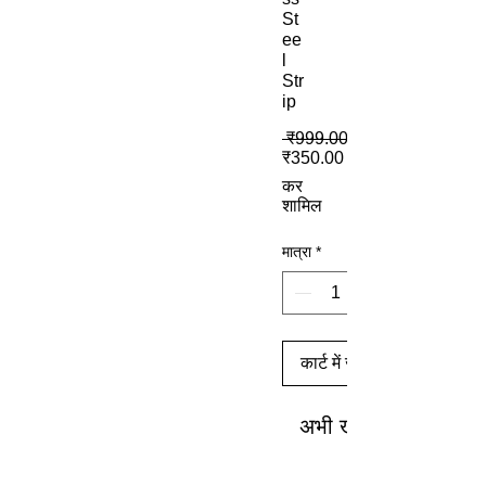
St
ee
l
Str
ip
 ₹999.00 
बिक्री मूल्य
₹350.00
कर
शामिल
मात्रा
*
कार्ट में जोड़ें
अभी खरीदें