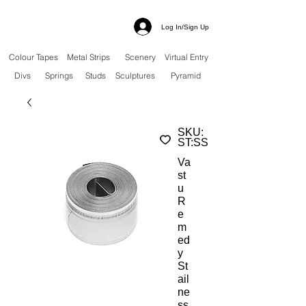
Log In/Sign Up
Colour Tapes
Metal Strips
Scenery
Virtual Entry
Divs
Springs
Studs
Sculptures
Pyramid
SKU:
ST:SS
Va
st
u
R
e
m
ed
y
St
ail
ne
ss