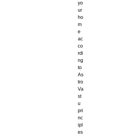
yo
ur
ho
m
e
ac
co
rdi
ng
to
As
tro
Va
st
u
pri
nc
ipl
es