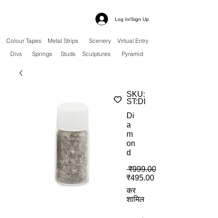
Log In/Sign Up
Colour Tapes
Metal Strips
Scenery
Virtual Entry
Divs
Springs
Studs
Sculptures
Pyramid
SKU:
ST:DI
Di
a
m
on
d
 ₹999.00 
बिक्री मूल्य
₹495.00
कर
शामिल