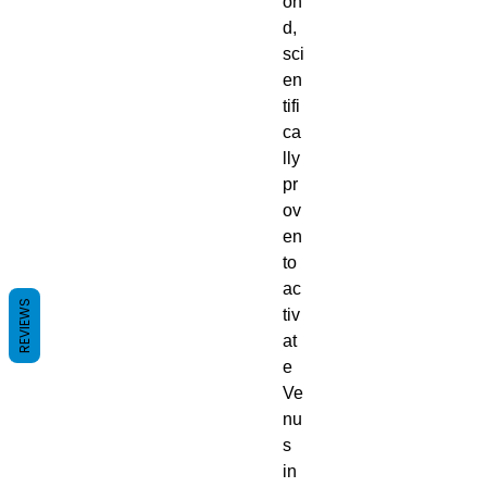
on
d,
sci
en
tifi
ca
lly
pr
ov
en
to
ac
REVIEWS
tiv
at
e
Ve
nu
s
in