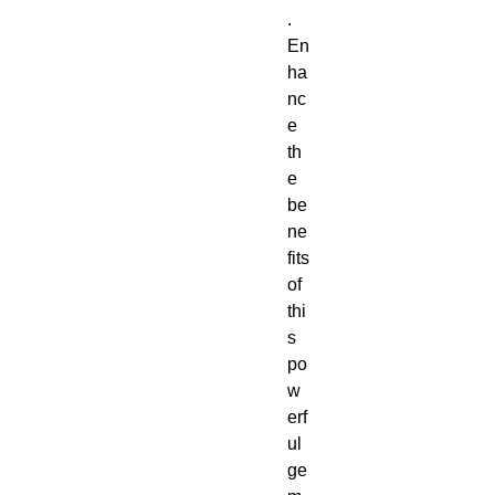
.
En
ha
nc
e
th
e
be
ne
fits
of
thi
s
po
w
erf
ul
ge