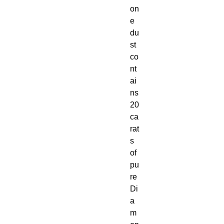
on
e
du
st
co
nt
ai
ns
20
ca
rat
s
of
pu
re
Di
a
m