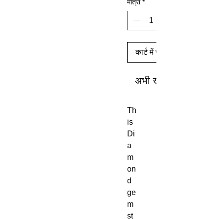
मात्रा
*
कार्ट में जोड़ें
अभी खरीदें
Th
is
Di
a
m
on
d
ge
m
st