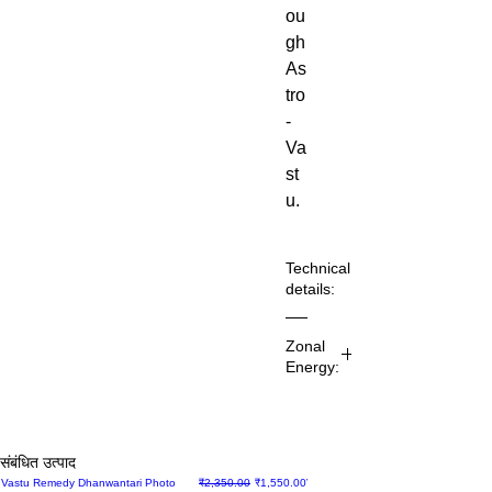
ou
gh
As
tro
-
Va
st
u.
Technical
details:
Co
Zonal
m
Energy:
m
on
Pr
Na
eci
m
ou
संबंधित उत्पाद
e:
s
Sale
नियमित मूल्य
बिक्री मूल्य
Sale
Vastu Remedy Dhanwantari Photo
₹2,350.00
₹1,550.00
Vastu Remedy Dhanwantari Statue