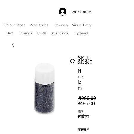
Log In/Sign Up
Colour Tapes
Metal Strips
Scenery
Virtual Entry
Divs
Springs
Studs
Sculptures
Pyramid
SKU:
SD:NE
N
ee
la
m
 ₹999.00 
बिक्री मूल्य
₹495.00
कर
शामिल
मात्रा
*