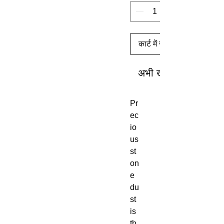
कार्ट में जोड़ें
अभी खरीदें
Pr
ec
io
us
st
on
e
du
st
is
th