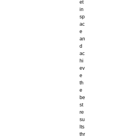
et
in
sp
ac
e
an
d
ac
hi
ev
e
th
e
be
st
re
su
lts
thr