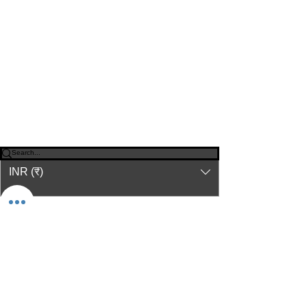
© 2023-26 by Acharya Deepak Gruvir |
VastuVida.
About Us
|
Terms and Conditions
|
Refund
INR (₹)
Policy
|
Privacy Policy
|
Contact Us
© कॉपीराइट