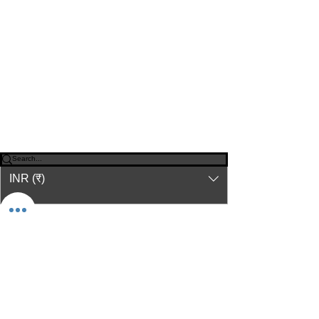
© 2023-26 by Acharya Deepak Gruvir |
VastuVida.
About Us
|
Terms and Conditions
|
Refund
INR (₹)
Policy
|
Privacy Policy
|
Contact Us
© कॉपीराइट