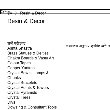
होम
Resin & Decor
Resin & Decor
सभी प्रोडक्ट
इस अनुसार क्रमित करें:
न
0 उत्पाद
Ashta Shastra
Brass Statues & Deities
Chakra Boards & Vastu Art
Colour Tapes
Copper Yantras
Crystal Bowls, Lamps &
Chunks
Crystal Bracelets
Crystal Points & Towers
Crystal Pyramids
Crystal Trees
Divs
Dowsing & Consultant Tools