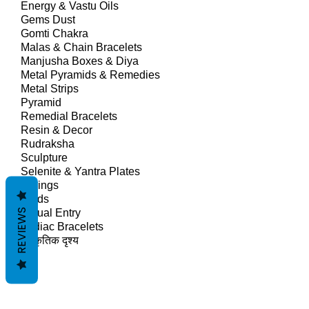
Energy & Vastu Oils
Gems Dust
Gomti Chakra
Malas & Chain Bracelets
Manjusha Boxes & Diya
Metal Pyramids & Remedies
Metal Strips
Pyramid
Remedial Bracelets
Resin & Decor
Rudraksha
Sculpture
Selenite & Yantra Plates
Springs
Studs
REVIEWS
Virtual Entry
Zodiac Bracelets
प्राकृतिक दृश्य