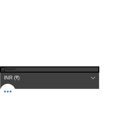
© 2023-26 by Acharya Deepak Gruvir |
VastuVida.
About Us
|
Terms and Conditions
|
Refund
INR (₹)
Policy
|
Privacy Policy
|
Contact Us
© कॉपीराइट