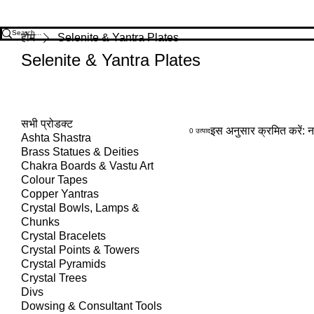
होम
Selenite & Yantra Plates
Selenite & Yantra Plates
सभी प्रोडक्ट
इस अनुसार क्रमित करें:
न
0 उत्पाद
Ashta Shastra
Brass Statues & Deities
Chakra Boards & Vastu Art
Colour Tapes
Copper Yantras
Crystal Bowls, Lamps &
Chunks
Crystal Bracelets
Crystal Points & Towers
Crystal Pyramids
Crystal Trees
Divs
Dowsing & Consultant Tools