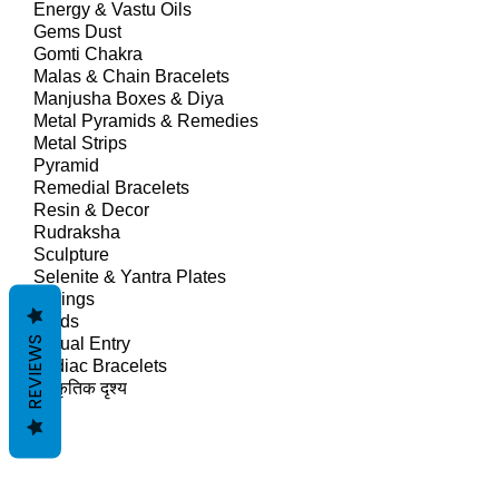
Energy & Vastu Oils
Gems Dust
Gomti Chakra
Malas & Chain Bracelets
Manjusha Boxes & Diya
Metal Pyramids & Remedies
Metal Strips
Pyramid
Remedial Bracelets
Resin & Decor
Rudraksha
Sculpture
Selenite & Yantra Plates
Springs
Studs
REVIEWS
Virtual Entry
Zodiac Bracelets
प्राकृतिक दृश्य