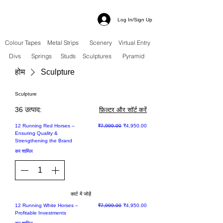
Log In/Sign Up
Colour Tapes
Metal Strips
Scenery
Virtual Entry
Divs
Springs
Studs
Sculptures
Pyramid
होम
Sculpture
Sculpture
36 उत्पाद:
फ़िल्टर और सॉर्ट करें
Sale
नियमित मूल्य
बिक्री मूल्य
12 Running Red Horses –
₹7,999.00
₹4,950.00
Ensuring Quality &
Strengthening the Brand
कर शामिल
कार्ट में जोड़ें
Sale
नियमित मूल्य
बिक्री मूल्य
12 Running White Horses –
₹7,999.00
₹4,950.00
Profitable Investments