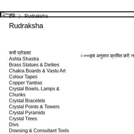
होम
Rudraksha
Rudraksha
सभी प्रोडक्ट
इस अनुसार क्रमित करें:
न
0 उत्पाद
Ashta Shastra
Brass Statues & Deities
Chakra Boards & Vastu Art
Colour Tapes
Copper Yantras
Crystal Bowls, Lamps &
Chunks
Crystal Bracelets
Crystal Points & Towers
Crystal Pyramids
Crystal Trees
Divs
Dowsing & Consultant Tools