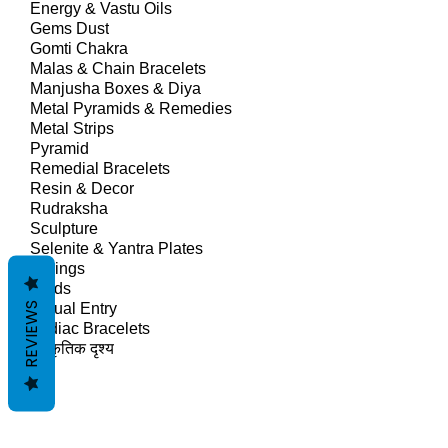
Energy & Vastu Oils
Gems Dust
Gomti Chakra
Malas & Chain Bracelets
Manjusha Boxes & Diya
Metal Pyramids & Remedies
Metal Strips
Pyramid
Remedial Bracelets
Resin & Decor
Rudraksha
Sculpture
Selenite & Yantra Plates
Springs
Studs
REVIEWS
Virtual Entry
Zodiac Bracelets
प्राकृतिक दृश्य